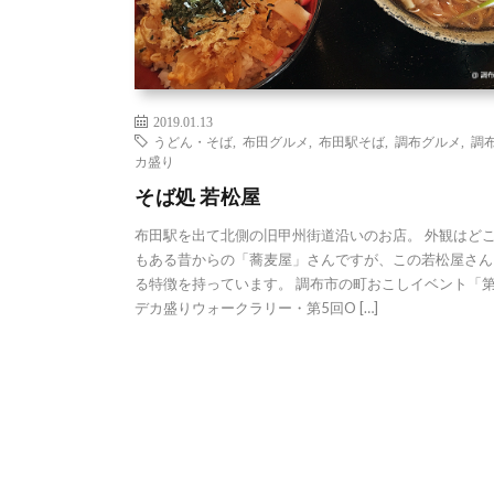
2019.01.13
うどん・そば
,
布田グルメ
,
布田駅そば
,
調布グルメ
,
調
カ盛り
そば処 若松屋
布田駅を出て北側の旧甲州街道沿いのお店。 外観はど
もある昔からの「蕎麦屋」さんですが、この若松屋さん
る特徴を持っています。 調布市の町おこしイベント「第
デカ盛りウォークラリー・第5回O […]