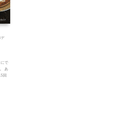
布デ
こにで
。 あ
5回