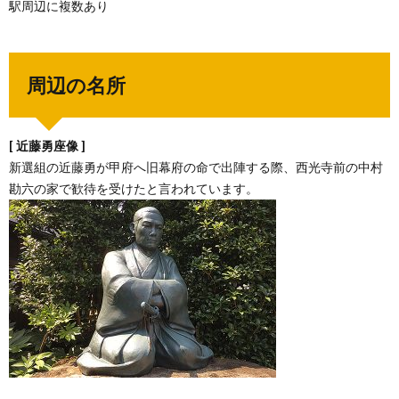
駅周辺に複数あり
周辺の名所
[ 近藤勇座像 ]
新選組の近藤勇が甲府へ旧幕府の命で出陣する際、西光寺前の中村
勘六の家で歓待を受けたと言われています。