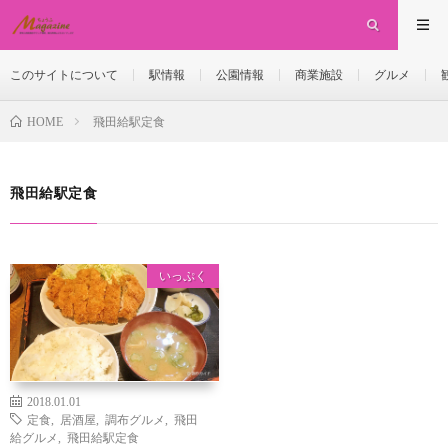
このサイトについて
駅情報
公園情報
商業施設
グルメ
飛田給駅定食
HOME
飛田給駅定食
いっぷく
2018.01.01
定食
,
居酒屋
,
調布グルメ
,
飛田
給グルメ
,
飛田給駅定食