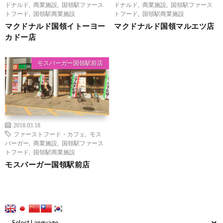
ドナルド
,
商業施設
,
国領駅ファース
ドナルド
,
商業施設
,
国領駅ファース
トフード
,
国領駅商業施設
トフード
,
国領駅商業施設
マクドナルド国領イトーヨー
マクドナルド国領マルエツ店
カドー店
モスバーガー国領駅前店
2018.03.18
ファーストフード・カフェ
,
モス
バーガー
,
商業施設
,
国領駅ファース
トフード
,
国領駅商業施設
モスバーガー国領駅前店